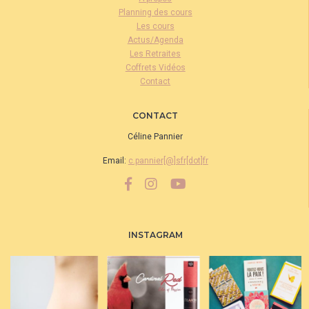
Planning des cours
Les cours
Actus/Agenda
Les Retraites
Coffrets Vidéos
Contact
CONTACT
Céline Pannier
Email:
c.pannier[@]sfr[dot]fr
INSTAGRAM